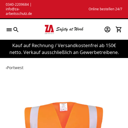
Zum
0340-2209684
|
info@za-
Online bestellen 24/7
Inhalt
arbeitsschutz.de
springen
Kauf auf Rechnung / Versandkostenfrei ab 150€
netto. Verkauf ausschließlich an Gewerbetreibene.
‹
Portwest