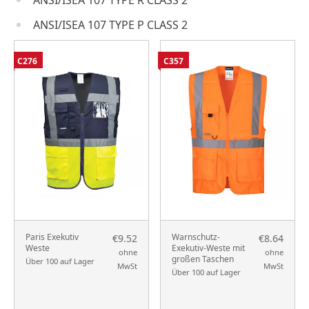
ANSI/ISEA 107 TYPE P CLASS 2
C276
C357
Paris Exekutiv
Warnschutz-
€9.52
€8.64
Weste
Exekutiv-Weste mit
ohne
ohne
großen Taschen
Über 100 auf Lager
MwSt
MwSt
Über 100 auf Lager