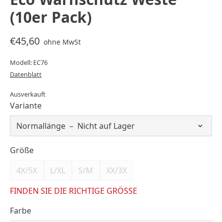
(10er Pack)
€45,60
ohne MwSt
Modell: EC76
Datenblatt
Ausverkauft
Variante
Größe
4X/5X
L/XL
S/M
XX/3X
FINDEN SIE DIE RICHTIGE GRÖSSE
Farbe