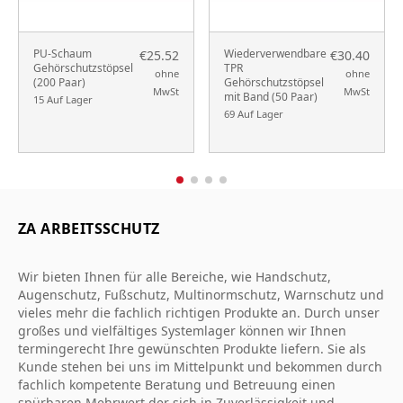
PU-Schaum
Wiederverwendbare
€25.52
€30.40
Gehörschutzstöpsel
TPR
ohne
ohne
(200 Paar)
Gehörschutzstöpsel
MwSt
MwSt
mit Band (50 Paar)
15 Auf Lager
69 Auf Lager
ZA ARBEITSSCHUTZ
Wir bieten Ihnen für alle Bereiche, wie Handschutz,
Augenschutz, Fußschutz, Multinormschutz, Warnschutz und
vieles mehr die fachlich richtigen Produkte an. Durch unser
großes und vielfältiges Systemlager können wir Ihnen
termingerecht Ihre gewünschten Produkte liefern. Sie als
Kunde stehen bei uns im Mittelpunkt und bekommen durch
fachlich kompetente Beratung und Betreuung einen
spürbaren Mehrwert der sich in Zuverlässigkeit und