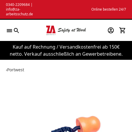
Zum
0340-2209684
|
info@za-
Online bestellen 24/7
Inhalt
arbeitsschutz.de
springen
Kauf auf Rechnung / Versandkostenfrei ab 150€
netto. Verkauf ausschließlich an Gewerbetreibene.
‹
Portwest