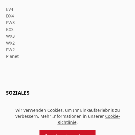
EV4
DX4
PW3
KX3
WX3
WX2
PW2
Planet
SOZIALES
Wir verwenden Cookies, um Ihr Einkaufserlebnis zu
verbessern. Mehr Informationen in unserer
Cookie-
Richtlinie
.
© 2026 Za Arbeitsschutz
Entworfen und gebaut von
MMD