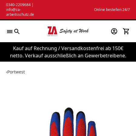
Zum
0340-2209684
|
info@za-
Online bestellen 24/7
Inhalt
arbeitsschutz.de
springen
Kauf auf Rechnung / Versandkostenfrei ab 150€
netto. Verkauf ausschließlich an Gewerbetreibene.
‹
Portwest