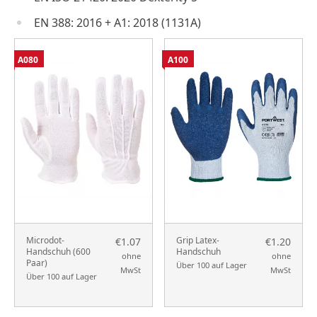
EN 388: 2016 + A1: 2018 (1131A)
A080
A100
Microdot-
Grip Latex-
€1.07
€1.20
Handschuh (600
Handschuh
ohne
ohne
Paar)
Über 100 auf Lager
MwSt
MwSt
Über 100 auf Lager