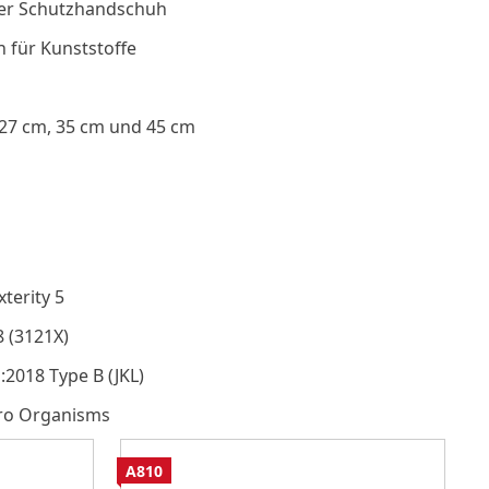
er Schutzhandschuh
 für Kunststoffe
. 27 cm, 35 cm und 45 cm
terity 5
8 (3121X)
:2018 Type B (JKL)
cro Organisms
A810
A