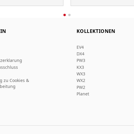
IN
KOLLEKTIONEN
EV4
DX4
zerklarung
PW3
sschluss
KX3
WX3
ng zu Cookies &
WX2
beitung
PW2
Planet