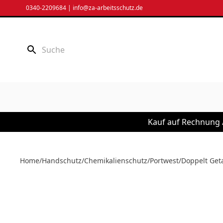
Zum
0340-2209684
|
info@za-arbeitsschutz.de
Inhalt
springen
Kauf auf Rechnung /
Home
/
Handschutz
/
Chemikalienschutz
/
Portwest
/
Doppelt Get