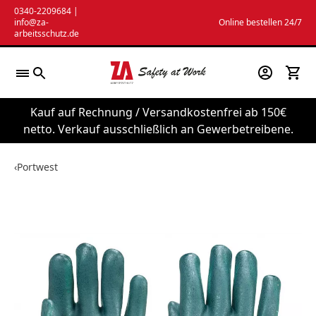
Zum
0340-2209684
|
info@za-
Online bestellen 24/7
Inhalt
arbeitsschutz.de
springen
Kauf auf Rechnung / Versandkostenfrei ab 150€
netto. Verkauf ausschließlich an Gewerbetreibene.
‹
Portwest