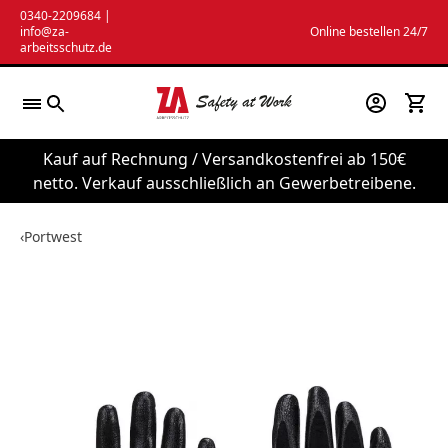
Zum
0340-2209684
|
info@za-
Online bestellen 24/7
Inhalt
arbeitsschutz.de
springen
Kauf auf Rechnung / Versandkostenfrei ab 150€
netto. Verkauf ausschließlich an Gewerbetreibene.
‹
Portwest