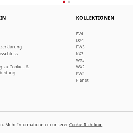
IN
KOLLEKTIONEN
EV4
DX4
zerklarung
PW3
sschluss
KX3
WX3
ng zu Cookies &
WX2
beitung
PW2
Planet
rn. Mehr Informationen in unserer
Cookie-Richtlinie
.
Entw