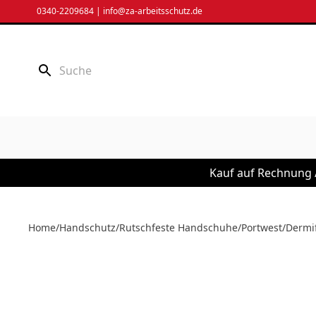
Zum
0340-2209684
|
info@za-arbeitsschutz.de
Inhalt
springen
Kauf auf Rechnung /
Home
/
Handschutz
/
Rutschfeste Handschuhe
/
Portwest
/
Dermi