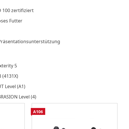
00 zertifiziert
ses Futter
Präsentationsunterstützung
terity 5
8 (4131X)
T Level (A1)
BRASION Level (4)
A106
A