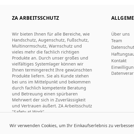
ZA ARBEITSSCHUTZ
ALLGEME
Wir bieten Ihnen für alle Bereiche, wie
Über uns
Handschutz, Augenschutz, Fußschutz,
Team
Multinormschutz, Warnschutz und
Datenschut
vieles mehr die fachlich richtigen
Haftungsau
Produkte an. Durch unser großes und
Kontakt
vielfältiges Systemlager können wir
Einwilligu
Ihnen termingerecht Ihre gewünschten
Datenverar
Produkte liefern. Sie als Kunde stehen
bei uns im Mittelpunkt und bekommen
durch fachlich kompetente Beratung
und Betreuung einen spürbaren
Mehrwert der sich in Zuverlässigkeit
und Vertrauen äußert. ZA Arbeitsschutz
"Safety at Work".
Wir verwenden Cookies, um Ihr Einkaufserlebnis zu verbesse
© 2026 Za Arbeitsschutz