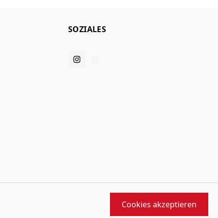
SOZIALES
Cookies akzeptieren
orfen und gebaut von
MMD
angetrieben von