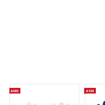
A080
A100