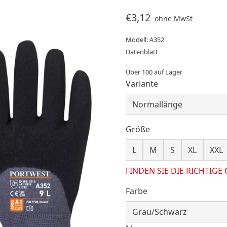
€3,12
ohne MwSt
Modell: A352
Datenblatt
Über 100 auf Lager
Variante
Größe
L
M
S
XL
XXL
FINDEN SIE DIE RICHTIGE
Farbe