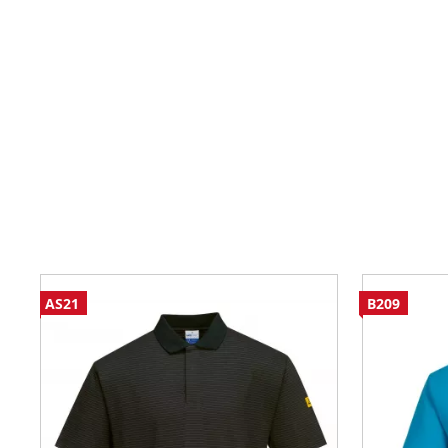
AS21
B209