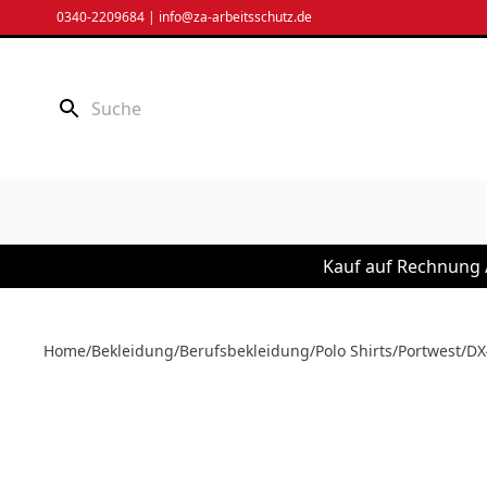
Zum
0340-2209684
|
info@za-arbeitsschutz.de
Inhalt
springen
Kauf auf Rechnung /
Home
/
Bekleidung
/
Berufsbekleidung
/
Polo Shirts
/
Portwest
/
DX