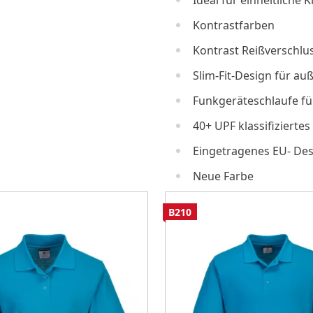
Ideal für einheitliche
Kontrastfarben
Kontrast Reißverschlus
Slim-Fit-Design für a
Funkgeräteschlaufe fü
40+ UPF klassifizierte
Eingetragenes EU- De
Neue Farbe
B210