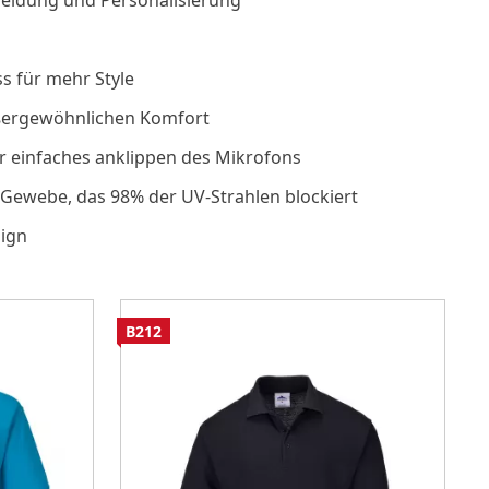
 Kleidung und Personalisierung
s für mehr Style
ußergewöhnlichen Komfort
r einfaches anklippen des Mikrofons
s Gewebe, das 98% der UV-Strahlen blockiert
sign
B212
C