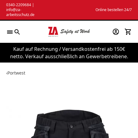
Zum
0340-2209684
|
info@za-
Online bestellen 24/7
Inhalt
arbeitsschutz.de
springen
Kauf auf Rechnung / Versandkostenfrei ab 150€
netto. Verkauf ausschließlich an Gewerbetreibene.
‹
Portwest