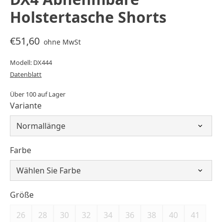
Holstertasche Shorts
€51,60
ohne MwSt
Modell: DX444
Datenblatt
Über 100 auf Lager
Variante
Farbe
Größe
26
28
30
32
34
36
38
40
41