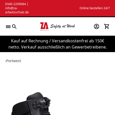
Zum
0340-2209684
|
info@za-
Online bestellen 24/7
Inhalt
arbeitsschutz.de
springen
Kauf auf Rechnung / Versandkostenfrei ab 150€
netto. Verkauf ausschließlich an Gewerbetreibene.
‹
Portwest