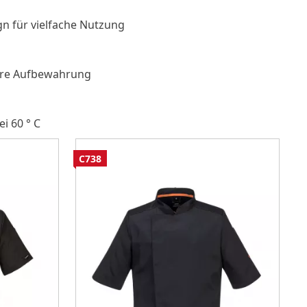
gn für vielfache Nutzung
here Aufbewahrung
i 60 ° C
C738
C