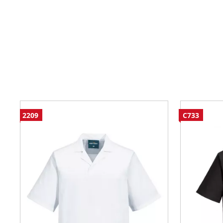
2209
C733