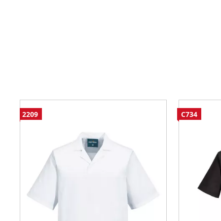
2209
C734