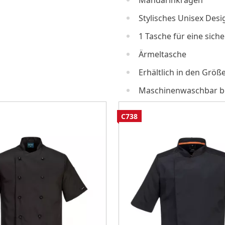
Mandarinkragen
Stylisches Unisex Desi
1 Tasche für eine sic
Ärmeltasche
Erhältlich in den Größ
Maschinenwaschbar be
C738