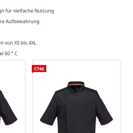
gn für vielfache Nutzung
here Aufbewahrung
en von XS bis 4XL
i 60 ° C
C746
C