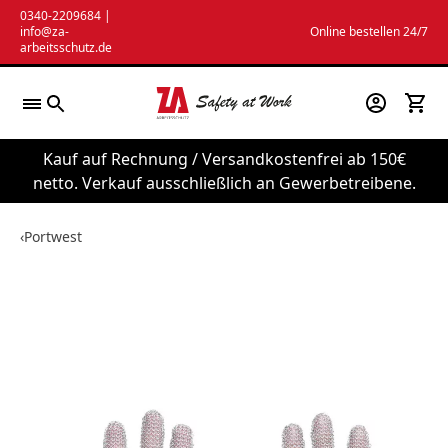
Zum
0340-2209684
|
info@za-
Online bestellen 24/7
Inhalt
arbeitsschutz.de
springen
Kauf auf Rechnung / Versandkostenfrei ab 150€
netto. Verkauf ausschließlich an Gewerbetreibene.
‹
Portwest