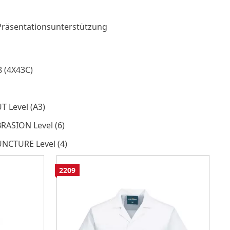
Präsentationsunterstützung
8 (4X43C)
T Level (A3)
BRASION Level (6)
UNCTURE Level (4)
2209
2