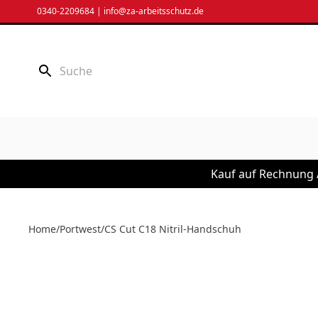
Zum
0340-2209684
|
info@za-arbeitsschutz.de
Inhalt
springen
Kauf auf Rechnung /
Home
/
Portwest
/
CS Cut C18 Nitril-Handschuh