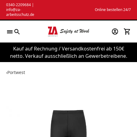
Zum
0340-2209684
|
info@za-
Online bestellen 24/7
Inhalt
arbeitsschutz.de
springen
Kauf auf Rechnung / Versandkostenfrei ab 150€
netto. Verkauf ausschließlich an Gewerbetreibene.
‹
Portwest