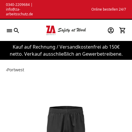
Zum
0340-2209684
|
info@za-
Online bestellen 24/7
Inhalt
arbeitsschutz.de
springen
Kauf auf Rechnung / Versandkostenfrei ab 150€
netto. Verkauf ausschließlich an Gewerbetreibene.
‹
Portwest