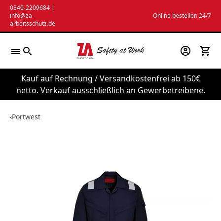
Zum
0340-2209684
|
info@za-
Online bestellen 24/7
Inhalt
arbeitsschutz.de
springen
Kauf auf Rechnung / Versandkostenfrei ab 150€
netto. Verkauf ausschließlich an Gewerbetreibene.
‹
Portwest