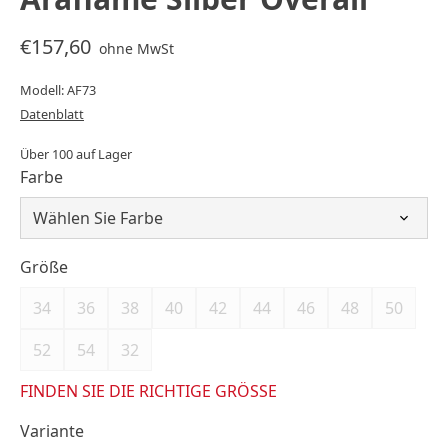
€157,60
ohne MwSt
Modell: AF73
Datenblatt
Über 100 auf Lager
Farbe
Größe
34
36
38
40
42
44
46
48
50
52
54
32
FINDEN SIE DIE RICHTIGE GRÖSSE
Variante