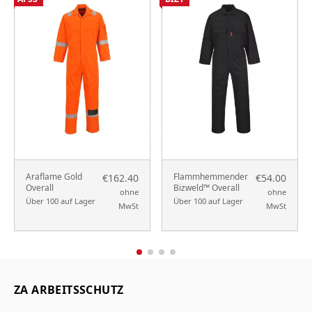
Araflame Gold
Flammhemmender
€162.40
€54.00
Overall
Bizweld™ Overall
ohne
ohne
Über 100 auf Lager
Über 100 auf Lager
MwSt
MwSt
ZA ARBEITSSCHUTZ