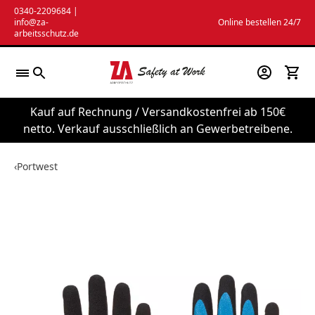
Zum
0340-2209684
|
info@za-
Online bestellen 24/7
Inhalt
arbeitsschutz.de
springen
Kauf auf Rechnung / Versandkostenfrei ab 150€
netto. Verkauf ausschließlich an Gewerbetreibene.
‹
Portwest