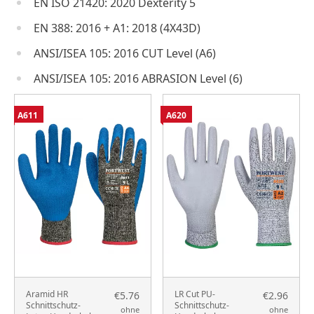
EN ISO 21420: 2020 Dexterity 5
EN 388: 2016 + A1: 2018 (4X43D)
ANSI/ISEA 105: 2016 CUT Level (A6)
ANSI/ISEA 105: 2016 ABRASION Level (6)
A611
A620
Aramid HR
LR Cut PU-
€5.76
€2.96
Schnittschutz-
Schnittschutz-
ohne
ohne