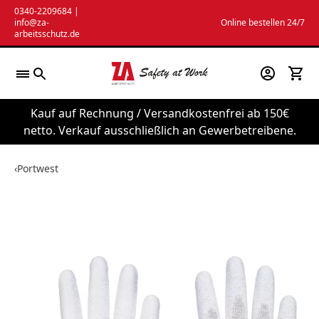
Zum
0340-2209684
|
info@za-
Online bestellen 24/7
Inhalt
arbeitsschutz.de
springen
Kauf auf Rechnung / Versandkostenfrei ab 150€
netto. Verkauf ausschließlich an Gewerbetreibene.
‹
Portwest