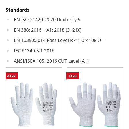
Standards
EN ISO 21420: 2020 Dexterity 5
EN 388: 2016 + A1: 2018 (3121X)
EN 16350:2014 Pass Level R < 1.0 x 108 Ω -
IEC 61340-5-1:2016
ANSI/ISEA 105: 2016 CUT Level (A1)
A197
A198