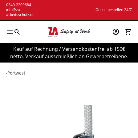
Zum
0340-2209684
|
info@za-
Online bestellen 24/7
Inhalt
arbeitsschutz.de
springen
Kauf auf Rechnung / Versandkostenfrei ab 150€
netto. Verkauf ausschließlich an Gewerbetreibene.
‹
Portwest